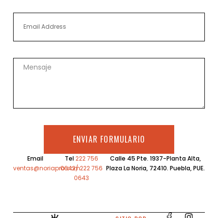
Email
Mensaje
ENVIAR FORMULARIO
Email
Tel
222 756
Calle 45 Pte. 1937-Planta Alta,
ventas@noriapro.com
0642/ 222 756
Plaza La Noria, 72410. Puebla, PUE.
0643
I